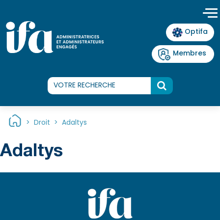
Panneau de gestion des cookies
Optifa
Membres
>
Droit
>
Adaltys
Adaltys