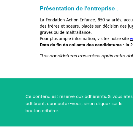
Présentation de l’entreprise :
La Fondation Action Enfance, 850 salariés, accue
des frères et soeurs, placés sur décision des j
graves ou de maltraitance.
Pour plus ample information, visitez notre site
w
D
a
te
de fin de collecte des candidatures : le 2
*Les candidatures transmises après cette da
Ce contenu est réservé aux adhérents. Si vous êtes
adhérent, connectez-vous, sinon cliquez sur le
bouton adhérer.