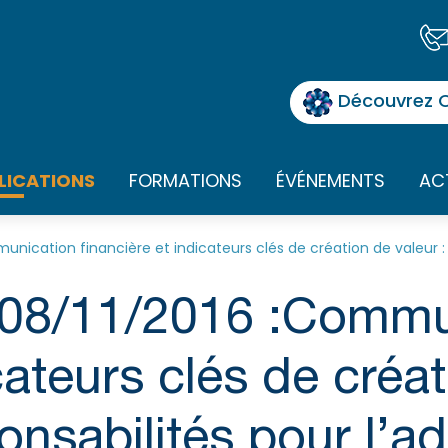
Découvrez O
LICATIONS
FORMATIONS
ÉVÉNEMENTS
AC
nication financière et indicateurs clés de création de valeur : q
 08/11/2016 :Commu
cateurs clés de créat
onsabilités pour l’a