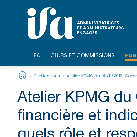
Panneau de gestion des cookies
PUB
IFA
CLUBS ET COMMISSIONS
>
Publications
>
Atelier KPMG du 08/11/2016 :Commu
Atelier KPMG du
financière et indi
quels rôle et resp