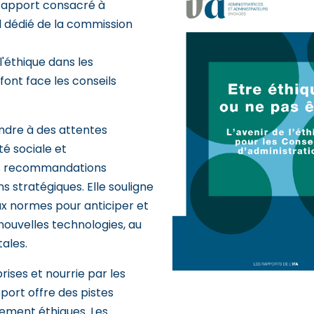
n rapport consacré à
ail dédié de la commission
'éthique dans les
font face les conseils
ndre à des attentes
té sociale et
es recommandations
s stratégiques. Elle souligne
ux normes pour anticiper et
nouvelles technologies, au
ales.
ises et nourrie par les
pport offre des pistes
lement éthiques. Les