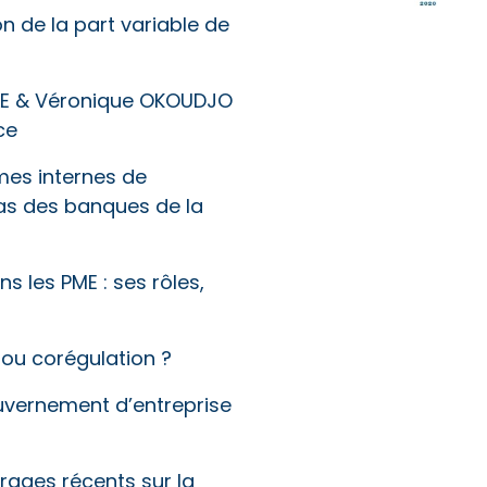
n de la part variable de
LE & Véronique OKOUDJO
ce
es internes de
as des banques de la
ns les PME : ses rôles,
 ou corégulation ?
vernement d’entreprise
rages récents sur la