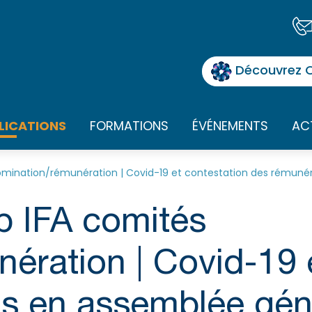
Découvrez O
LICATIONS
FORMATIONS
ÉVÉNEMENTS
AC
Nomination/rémunération | Covid-19 et contestation des rémun
b IFA comités
ération | Covid-19 
s en assemblée gén