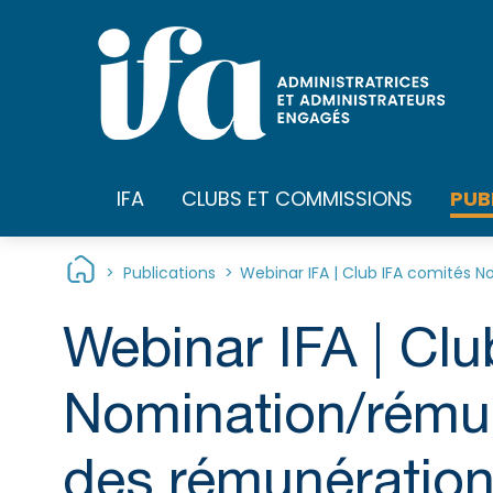
Panneau de gestion des cookies
PUB
IFA
CLUBS ET COMMISSIONS
>
Publications
>
Webinar IFA | Club IFA comités 
Webinar IFA | Clu
Nomination/rémun
des rémunération