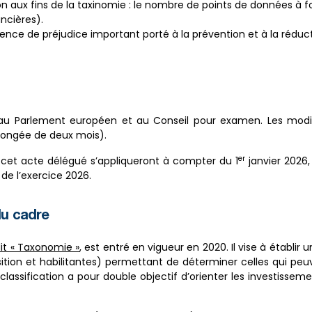
n aux fins de la taxinomie : le nombre de points de données à fo
ancières).
sence de préjudice important porté à la prévention et à la réduction
u Parlement européen et au Conseil pour examen. Les modific
longée de deux mois).
er
 cet acte délégué s’appliqueront à compter du 1
janvier 2026,
 de l’exercice 2026.
du cadre
it « Taxonomie »
, est entré en vigueur en 2020. Il vise à établi
ansition et habilitantes) permettant de déterminer celles qui p
lassification a pour double objectif d’orienter les investissemen