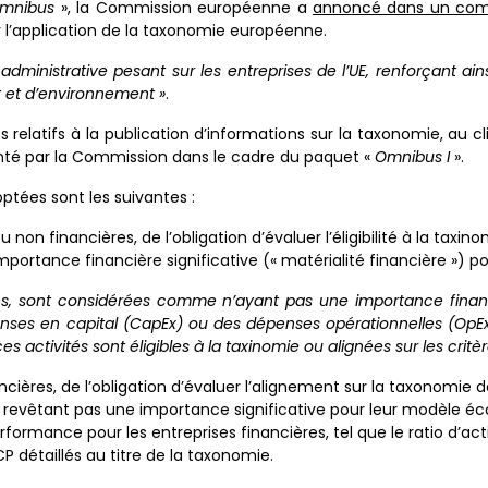
mnibus
», la Commission européenne a
annoncé dans un comm
er l’application de la taxonomie européenne.
administrative pesant sur les entreprises de l’UE, renforçant ain
 et d’environnement »
.
elatifs à la publication d’informations sur la taxonomie, au cli
enté par la Commission dans le cadre du paquet «
Omnibus I
».
optées sont les suivantes :
non financières, de l’obligation d’évaluer l’éligibilité à la taxin
ortance financière significative (« matérialité financière ») 
res, sont considérées comme n’ayant pas une importance financiè
enses en capital (CapEx) ou des dépenses opérationnelles (OpEx)
ces activités sont éligibles à la taxinomie ou alignées sur les critè
cières, de l’obligation d’évaluer l’alignement sur la taxonomie d
 revêtant pas une importance significative pour leur modèle é
rformance pour les entreprises financières, tel que le ratio d’act
P détaillés au titre de la taxonomie.