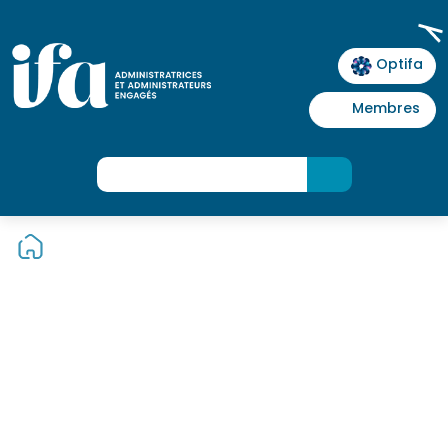
Optifa
Membres
>
Actualités
>
Actualités de l’IFA
>
SAVE THE DATE :
Matinale – Durabilité : Les nouveaux engagements du
conseil – 23 novembre de 8h à 10h30
SAVE THE DATE :
Matinale - Durabilité :
Les nouveaux