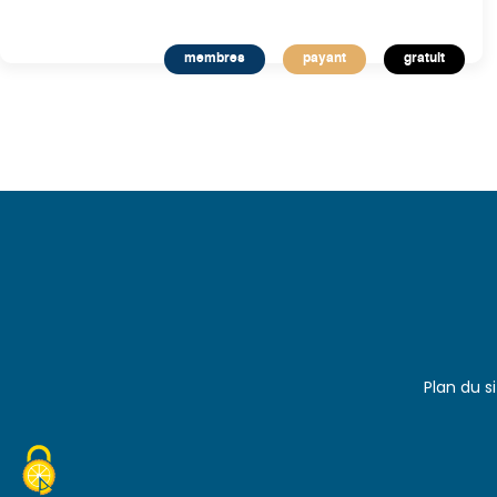
membres
payant
gratuit
Plan du s