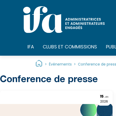
Panneau de gestion des cookies
IFA
CLUBS ET COMMISSIONS
PUB
>
Événements
>
Conference de pres
Type
Conference de presse
d'événement :
15
JAN
2026