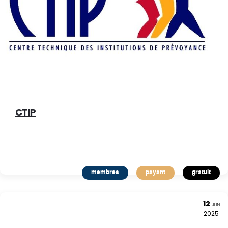
CTIP
membres
payant
gratuit
12
JUIN
2025