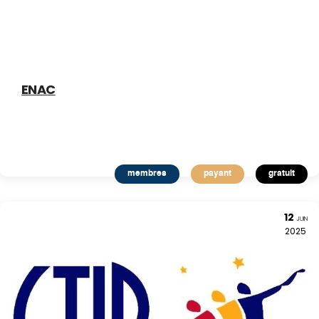
ENAC
membres
payant
gratuit
12
JUIN
2025