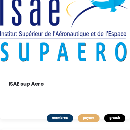
ISAE sup Aero
membres
payant
gratuit