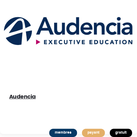
Audencia
membres
payant
gratuit