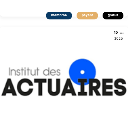
membres
payant
gratuit
12
JUIN
2025