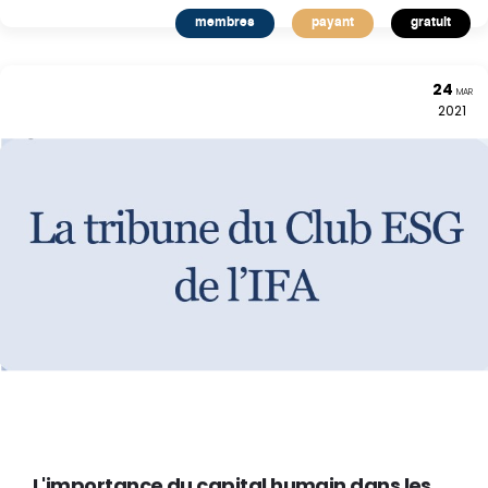
membres
payant
gratuit
24
MAR
2021
L'importance du capital humain dans les