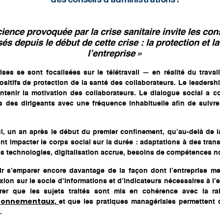
des conseils d’administrations !
ence provoquée par la crise sanitaire invite les cons
és depuis le début de cette crise : la protection et 
l’entreprise »
ses se sont focalisées sur le télétravail — en réalité du trava
itifs de protection de la santé des collaborateurs. Le leadershi
aintenir la motivation des collaborateurs. Le dialogue social a 
 des dirigeants avec une fréquence inhabituelle afin de suivre 
hui, un an après le début du premier confinement, qu’au-delà de la
ont impacter le corps social sur la durée : adaptations à des tra
es technologies, digitalisation accrue, besoins de compétences 
oir s’emparer encore davantage de la façon dont l’entreprise m
xion sur le socle d’informations et d’indicateurs nécessaires à l’e
urer que les sujets traités sont mis en cohérence avec la ra
vironnementaux,
et que les pratiques managériales permettent 
.