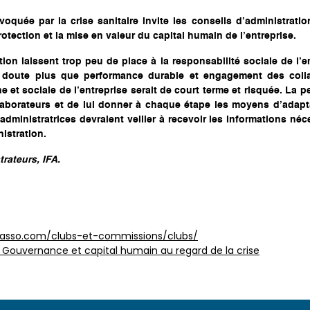
oquée par la crise sanitaire invite les conseils d’administratio
rotection et la mise en valeur du capital humain de l’entreprise.
tion laissent trop peu de place à la responsabilité sociale de l’
e doute plus que performance durable et engagement des colla
t sociale de l’entreprise serait de court terme et risquée. La pe
ollaborateurs et de lui donner à chaque étape les moyens d’adap
t administratrices devraient veiller à recevoir les informations n
istration.
trateurs, IFA.
-asso.com/clubs-et-commissions/clubs/
– Gouvernance et capital humain au regard de la crise