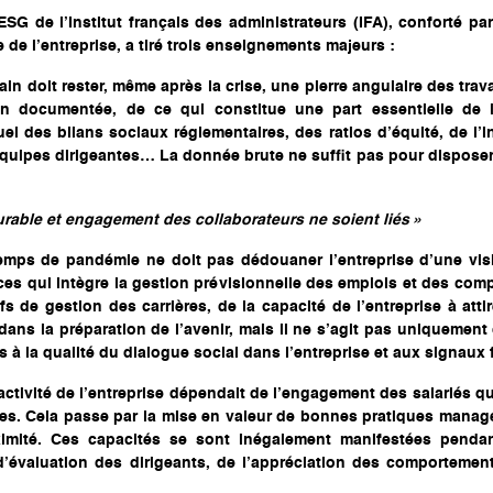
 ESG de l’Institut français des administrateurs (IFA), conforté pa
de l’entreprise, a tiré trois enseignements majeurs :
in doit rester, même après la crise, une pierre angulaire des trav
ien documentée, de ce qui constitue une part essentielle de 
uel des bilans sociaux réglementaires, des ratios d’équité, de l’
quipes dirigeantes… La donnée brute ne suffit pas pour dispose
able et engagement des collaborateurs ne soient liés »
 temps de pandémie ne doit pas dédouaner l’entreprise d’une vis
nces qui intègre la gestion prévisionnelle des emplois et des co
s de gestion des carrières, de la capacité de l’entreprise à attire
 dans la préparation de l’avenir, mais il ne s’agit pas uniquemen
s à la qualité du dialogue social dans l’entreprise et aux signaux 
réactivité de l’entreprise dépendait de l’engagement des salariés qu
es. Cela passe par la mise en valeur de bonnes pratiques managér
mité. Ces capacités se sont inégalement manifestées pendant 
’évaluation des dirigeants, de l’appréciation des comportement