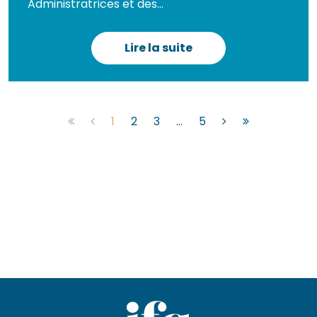
Administratrices et des...
Lire la suite
1
2
3
...
5