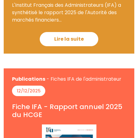
L'Institut Français des Administrateurs (IFA) a
synthétisé le rapport 2025 de l'Autorité des
marchés financiers...
Lire la suite
Publications
- Fiches IFA de l'administrateur
12/12/2025
Fiche IFA - Rapport annuel 2025
du HCGE