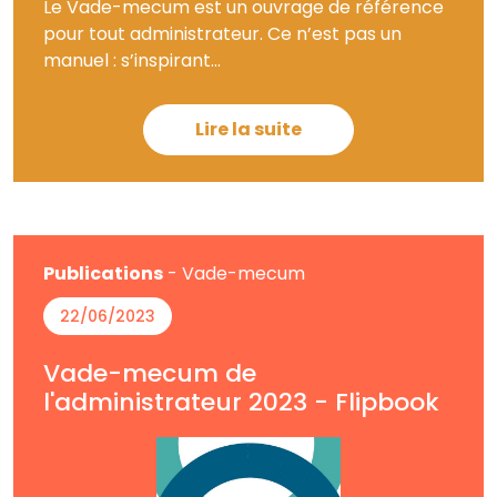
Le Vade-mecum est un ouvrage de référence
pour tout administrateur. Ce n’est pas un
manuel : s’inspirant...
Lire la suite
Publications
- Vade-mecum
22/06/2023
Vade-mecum de
l'administrateur 2023 - Flipbook