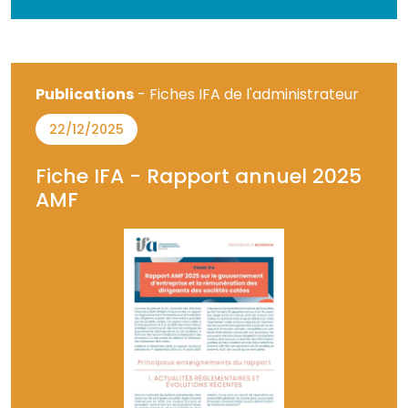
Publications
- Fiches IFA de l'administrateur
22/12/2025
Fiche IFA - Rapport annuel 2025
AMF