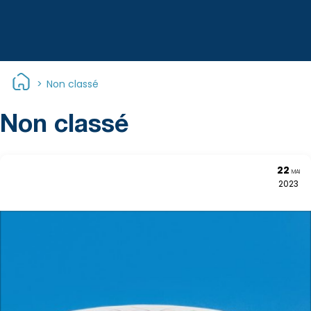
>
Non classé
Catégorie :
Non classé
22
MAI
2023