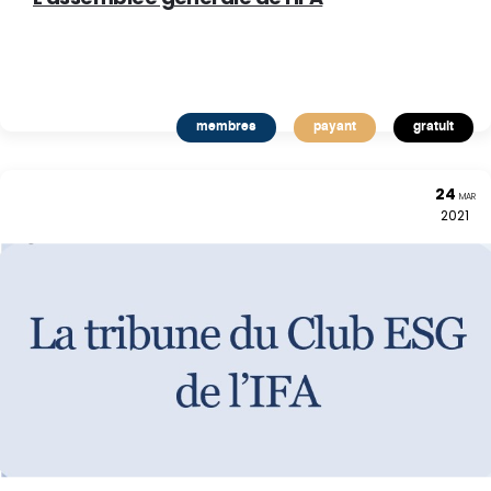
membres
payant
gratuit
24
MAR
2021