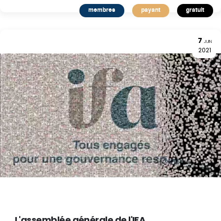
membres
payant
gratuit
7
JUIN
2021
L'assemblée générale de l'IFA