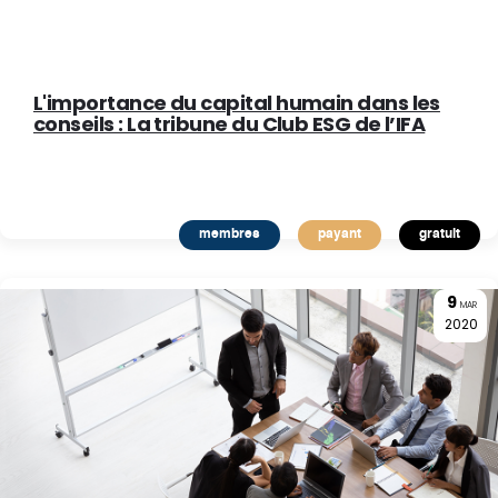
L'importance du capital humain dans les
conseils : La tribune du Club ESG de l’IFA
membres
payant
gratuit
9
MAR
2020