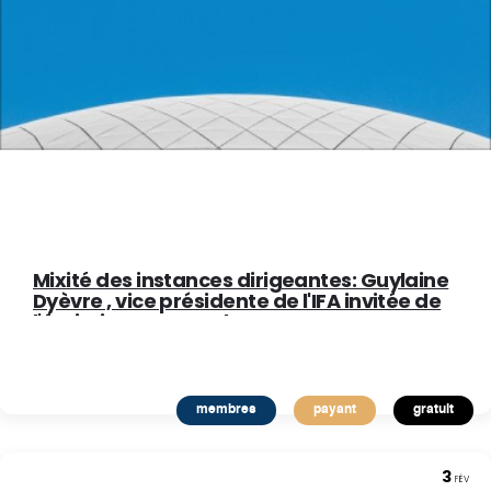
Mixité des instances dirigeantes: Guylaine
Dyèvre , vice présidente de l'IFA invitée de
l'émission Smart Job, pour partager sa
vision !
membres
payant
gratuit
3
FÉV