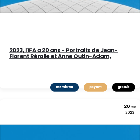
2023, l'IFA a 20 ans - Portraits de Jean-
Florent Rérolle et Anne Outin-Adam,
membres historiques de l’IFA et co-
auteurs du Vade-mecum de
l’administrateur
membres
payant
gratuit
20
MAR
2023